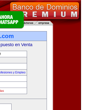
m.com
 puesto en Venta
M
ofesiones y Empleo
tas