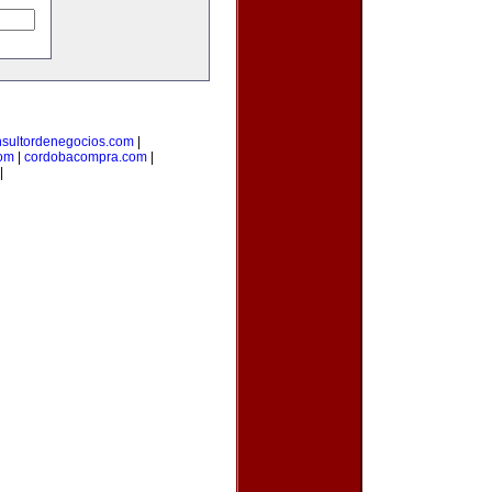
nsultordenegocios.com
|
com
|
cordobacompra.com
|
|