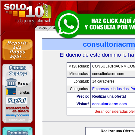
consultoriacr
El dueño de este dominio lo ha
Mayusculas:
CONSULTORIACRM.CO
Minusculas:
consultoriacrm.com
Longitud:
14 caracteres
Categorias:
Empresas e Industrias
,
Pr
Precio:
Realizar una oferta!
Visitar!
consultoriacrm.com
Serán consideradas ofer
Realizar una Oferta