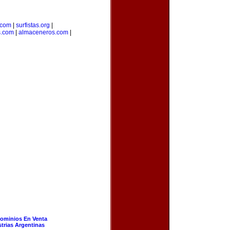
.com
|
surfistas.org
|
s.com
|
almaceneros.com
|
ominios En Venta
strias Argentinas