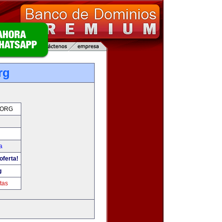
rg
.ORG
a
oferta!
g
tas