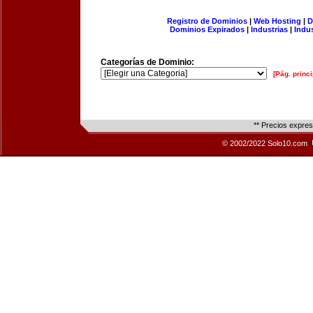
Registro de Dominios
|
Web Hosting
|
D
Dominios Expirados
|
Industrias
|
Indu
Categorías de Dominio:
[Pág. princi
** Precios expre
© 2002/2022 Solo10.com