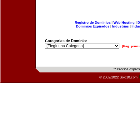
Registro de Dominios
|
Web Hosting
|
D
Dominios Expirados
|
Industrias
|
Indu
Categorías de Dominio:
[Pág. princi
** Precios expre
© 2002/2022 Solo10.com