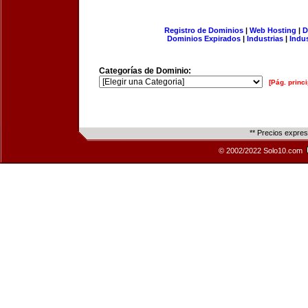
Registro de Dominios
|
Web Hosting
|
D
Dominios Expirados
|
Industrias
|
Indu
Categorías de Dominio:
[Pág. princi
** Precios expre
© 2002/2022 Solo10.com