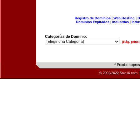
Registro de Dominios
|
Web Hosting
|
D
Dominios Expirados
|
Industrias
|
Indu
Categorías de Dominio:
[Pág. princi
** Precios expre
© 2002/2022 Solo10.com