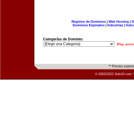
Registro de Dominios
|
Web Hosting
|
D
Dominios Expirados
|
Industrias
|
Indu
Categorías de Dominio:
[Pág. princi
** Precios expre
© 2002/2022 Solo10.com