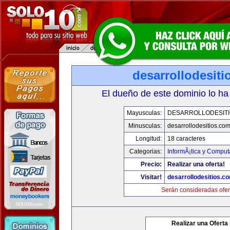
desarrollodesit
El dueño de este dominio lo ha
Mayusculas:
DESARROLLODESIT
Minusculas:
desarrollodesitios.co
Longitud:
18 caracteres
Categorias:
InformÃ¡tica y Comput
Precio:
Realizar una oferta!
Visitar!
desarrollodesitios.c
Serán consideradas ofer
Realizar una Oferta