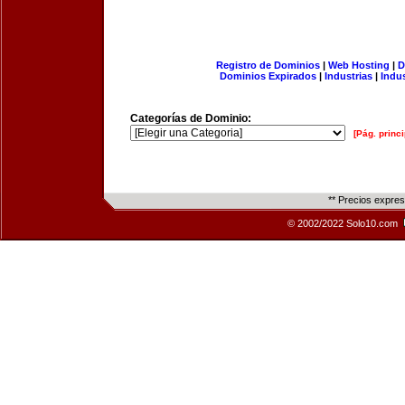
Registro de Dominios
|
Web Hosting
|
D
Dominios Expirados
|
Industrias
|
Indu
Categorías de Dominio:
[Pág. princi
** Precios expre
© 2002/2022 Solo10.com