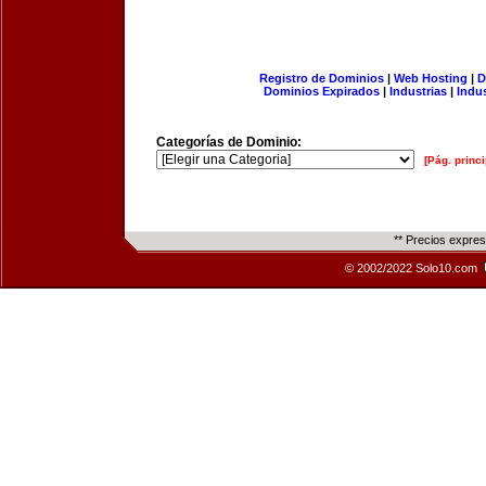
Registro de Dominios
|
Web Hosting
|
D
Dominios Expirados
|
Industrias
|
Indu
Categorías de Dominio:
[Pág. princi
** Precios expre
© 2002/2022 Solo10.com