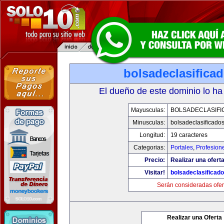
bolsadeclasifica
El dueño de este dominio lo ha
Mayusculas:
BOLSADECLASIFI
Minusculas:
bolsadeclasificado
Longitud:
19 caracteres
Categorias:
Portales
,
Profesion
Precio:
Realizar una oferta
Visitar!
bolsadeclasificad
Serán consideradas ofer
Realizar una Oferta