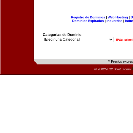
Registro de Dominios
|
Web Hosting
|
D
Dominios Expirados
|
Industrias
|
Indu
Categorías de Dominio:
[Pág. princi
** Precios expre
© 2002/2022 Solo10.com