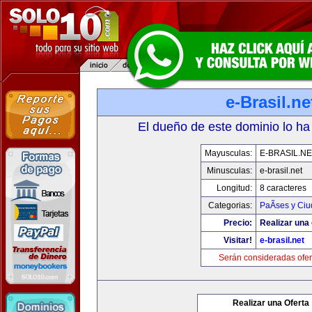
e-Brasil.ne
El dueño de este dominio lo ha
Mayusculas:
E-BRASIL.NE
Minusculas:
e-brasil.net
Longitud:
8 caracteres
Categorias:
PaÃ­ses y Ci
Precio:
Realizar una 
Visitar!
e-brasil.net
Serán consideradas ofer
Realizar una Oferta