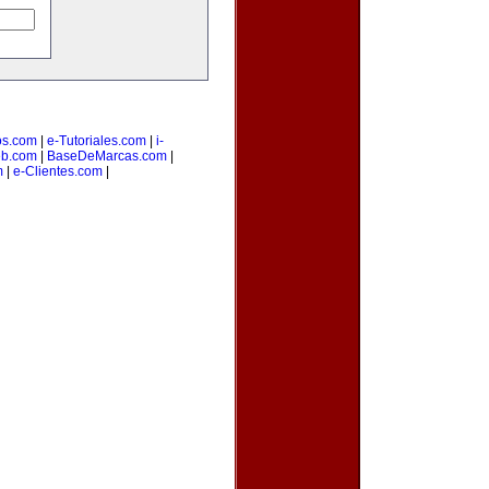
os.com
|
e-Tutoriales.com
|
i-
b.com
|
BaseDeMarcas.com
|
m
|
e-Clientes.com
|