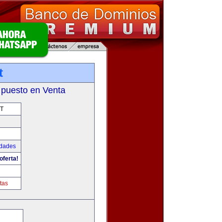
t
 puesto en Venta
T
udades
oferta!
tas