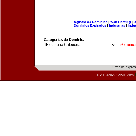
Registro de Dominios
|
Web Hosting
|
D
Dominios Expirados
|
Industrias
|
Indu
Categorías de Dominio:
[Pág. princi
** Precios expre
© 2002/2022 Solo10.com