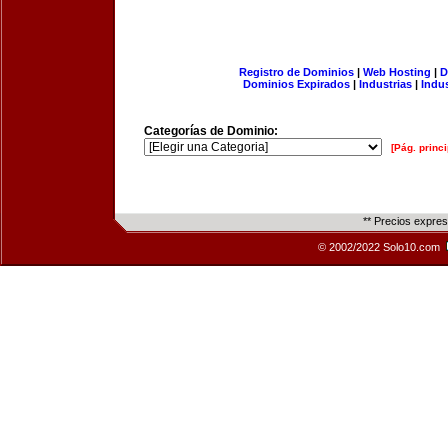
Registro de Dominios
|
Web Hosting
|
D
Dominios Expirados
|
Industrias
|
Indu
Categorías de Dominio:
[Pág. princi
** Precios expre
© 2002/2022 Solo10.com