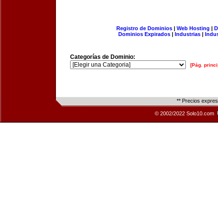
Registro de Dominios
|
Web Hosting
|
D
Dominios Expirados
|
Industrias
|
Indu
Categorías de Dominio:
[Pág. princi
** Precios expre
© 2002/2022 Solo10.com