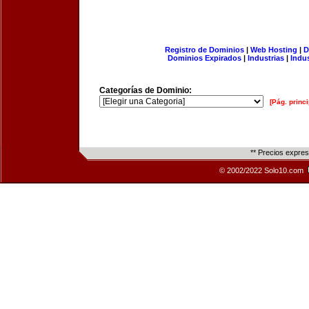
Registro de Dominios
|
Web Hosting
|
D
Dominios Expirados
|
Industrias
|
Indu
Categorías de Dominio:
[Pág. princi
** Precios expre
© 2002/2022 Solo10.com