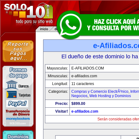
e-Afiliados.
El dueño de este dominio lo ha
Mayusculas:
E-AFILIADOS.COM
Minusculas:
e-afiliados.com
Longitud:
11 caracteres
Categorias:
Compras y Comercio ElectrÃ³nico
,
Info
Negocios
,
Web Hosting y Dominios
Precio:
$899.00
Visitar!
e-afiliados.com
Serán consideradas ofer