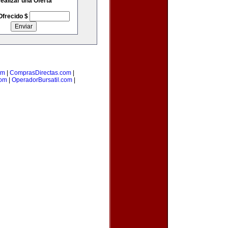
ealizar una Oferta
Ofrecido $
om
|
ComprasDirectas.com
|
com
|
OperadorBursatil.com
|