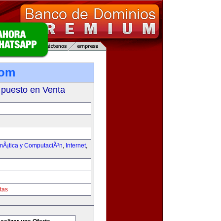
com
 puesto en Venta
rmÃ¡tica y ComputaciÃ³n
,
Internet
,
tas