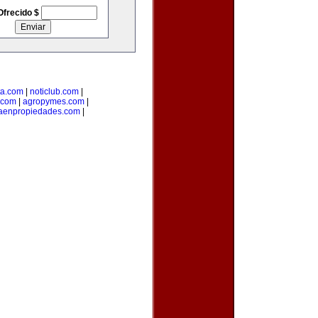
Ofrecido $
ta.com
|
noticlub.com
|
.com
|
agropymes.com
|
taenpropiedades.com
|