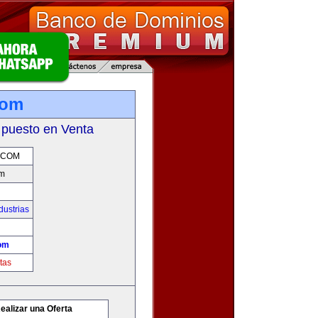
com
 puesto en Venta
.COM
om
dustrias
om
tas
ealizar una Oferta