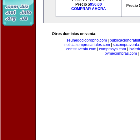
COMPRAR AHORA
Precio $
950.00
Precio 
COMPRAR AHORA
Otros dominios en venta:
seunegocioproprio.com
|
publicaciongratui
noticiasempresariales.com
|
sucompraventa
construventa.com
|
comprasya.com
|
invier
pymecompras.com
|