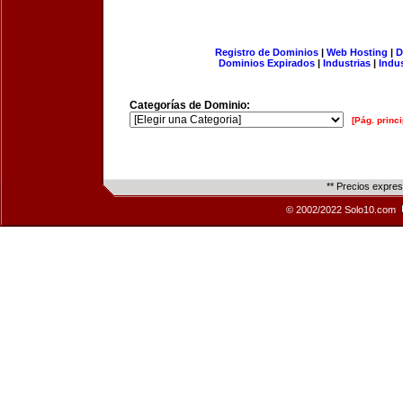
Registro de Dominios
|
Web Hosting
|
D
Dominios Expirados
|
Industrias
|
Indu
Categorías de Dominio:
[Pág. princi
** Precios expre
© 2002/2022 Solo10.com