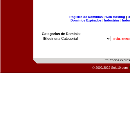
Registro de Dominios
|
Web Hosting
|
D
Dominios Expirados
|
Industrias
|
Indu
Categorías de Dominio:
[Pág. princi
** Precios expre
© 2002/2022 Solo10.com