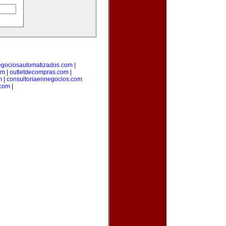
gociosautomatizados.com
|
om
|
outletdecompras.com
|
m
|
consultoriaennegocios.com
.com
|