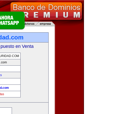
idad.com
 puesto en Venta
URIDAD.COM
d.com
as
ad.com
tas