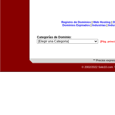
Registro de Dominios
|
Web Hosting
|
D
Dominios Expirados
|
Industrias
|
Indu
Categorías de Dominio:
[Pág. princi
** Precios expre
© 2002/2022 Solo10.com