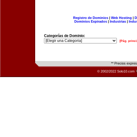
Registro de Dominios
|
Web Hosting
|
D
Dominios Expirados
|
Industrias
|
Indu
Categorías de Dominio:
[Pág. princi
** Precios expre
© 2002/2022 Solo10.com