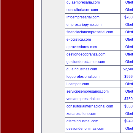
guiaempresaria.com
Ofer
consultoriacrm.com
Ofer
infoempresarial.com
$700
empresariopyme.com
Ofer
financiacionempresarial.com
Ofer
e-logistica.com
Ofer
eproveedores.com
Ofer
gestiondecobranza.com
Ofer
gestiondereclamos.com
Ofer
guiaindustrias.com
$2,50
logoprofesional.com
$999
i-campos.com
Ofer
serviciosempresarios.com
Ofer
ventaempresarial.com
$750
consultoriainternacional.com
$550
zonaresellers.com
Ofer
ofertaindustrial.com
$949
gestiondenominas.com
Ofer