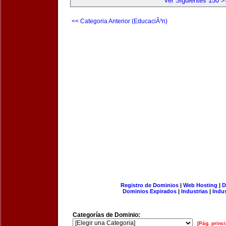
Ver Siguientes 150 >
<< Categoria Anterior (EducaciÃ³n)
Registro de Dominios
|
Web Hosting
|
D
Dominios Expirados
|
Industrias
|
Indu
Categorías de Dominio:
[Pág. princi