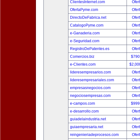
ClientesInternet.com
Ofer
OfertaPyme.com
Ofer
DirectoDeFabrica.net
Ofer
CatalogoPyme.com
Ofer
e-Ganaderia.com
Ofer
e-Seguridad.com
Ofer
RegistroDePatentes.es
Ofer
Comercios.biz
$790
e-Clientes.com
$2,00
lideresempresarios.com
Ofer
lideresempresariales.com
Ofer
empresasnegocios.com
Ofer
negociosempresas.com
Ofer
e-campos.com
$999
e-desarrollo.com
Ofer
guiadelaindustria.net
Ofer
guiaempresaria.net
Ofer
reingenieriadeprocesos.com
Ofer