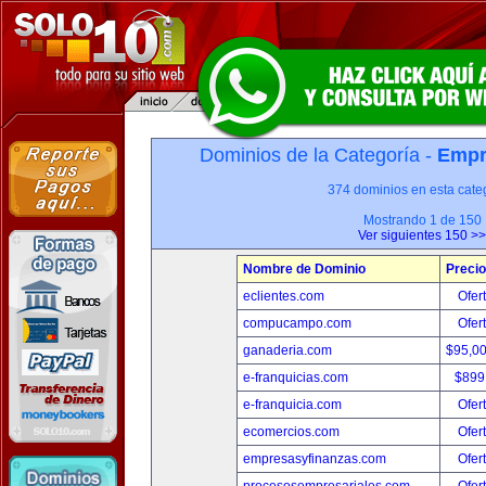
Dominios de la Categoría -
Empr
374 dominios en esta categ
Mostrando 1 de 150
Ver siguientes 150 >>
Nombre de Dominio
Precio
eclientes.com
Ofer
compucampo.com
Ofer
ganaderia.com
$95,0
e-franquicias.com
$899
e-franquicia.com
Ofer
ecomercios.com
Ofer
empresasyfinanzas.com
Ofer