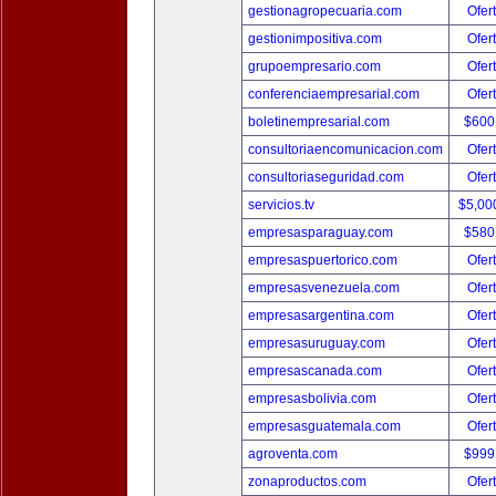
gestionagropecuaria.com
Ofer
gestionimpositiva.com
Ofer
grupoempresario.com
Ofer
conferenciaempresarial.com
Ofer
boletinempresarial.com
$600
consultoriaencomunicacion.com
Ofer
consultoriaseguridad.com
Ofer
servicios.tv
$5,00
empresasparaguay.com
$580
empresaspuertorico.com
Ofer
empresasvenezuela.com
Ofer
empresasargentina.com
Ofer
empresasuruguay.com
Ofer
empresascanada.com
Ofer
empresasbolivia.com
Ofer
empresasguatemala.com
Ofer
agroventa.com
$999
zonaproductos.com
Ofer