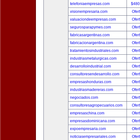
telefoniaempresas.com
$480
visionempresaria.com
Ofer
valuaciondeempresas.com
Ofer
segurosparapymes.com
Ofer
fabricasargentinas.com
Ofer
fabricacionargentina.com
Ofer
tratamientosindustriales.com
Ofer
industriasmetalurgicas.com
Ofer
desarrolloindustrial.com
Ofer
consultoresendesarrollo.com
Ofer
empresashonduras.com
Ofer
industriasmadereras.com
Ofer
negociados.com
Ofer
consultoresagropecuarios.com
Ofer
empresaschina.com
Ofer
empresasdominicana.com
Ofer
expoempresaria.com
Ofer
noticiasempresariales.com
Ofer