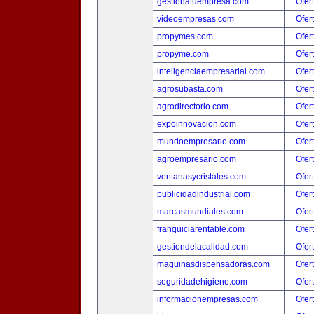
gestionatuempresa.com
Ofer
videoempresas.com
Ofer
propymes.com
Ofer
propyme.com
Ofer
inteligenciaempresarial.com
Ofer
agrosubasta.com
Ofer
agrodirectorio.com
Ofer
expoinnovacion.com
Ofer
mundoempresario.com
Ofer
agroempresario.com
Ofer
ventanasycristales.com
Ofer
publicidadindustrial.com
Ofer
marcasmundiales.com
Ofer
franquiciarentable.com
Ofer
gestiondelacalidad.com
Ofer
maquinasdispensadoras.com
Ofer
seguridadehigiene.com
Ofer
informacionempresas.com
Ofer