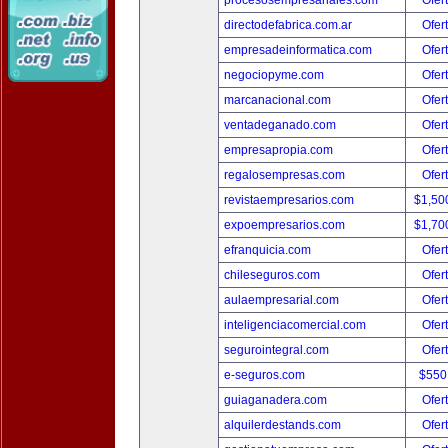
procesosempresariales.com
Ofer
directodefabrica.com.ar
Ofer
empresadeinformatica.com
Ofer
negociopyme.com
Ofer
marcanacional.com
Ofer
ventadeganado.com
Ofer
empresapropia.com
Ofer
regalosempresas.com
Ofer
revistaempresarios.com
$1,50
expoempresarios.com
$1,70
efranquicia.com
Ofer
chileseguros.com
Ofer
aulaempresarial.com
Ofer
inteligenciacomercial.com
Ofer
segurointegral.com
Ofer
e-seguros.com
$550
guiaganadera.com
Ofer
alquilerdestands.com
Ofer